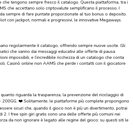
 che tengono sempre fresco il catalogo. Questa piattaforma, tra i
AAMS che accettano solo criptovalute semplificano il processo. I
Ricorda sempre di fare puntate proporzionate al tuo bonus o deposito.
 Slot con jackpot, normali e progressivi, le innovative Megaways.
ornano regolarmente il catalogo, offrendo sempre nuove uscite. Gli
matici che vanno dai messaggi educativi alle offerte di pausa
i impossibili, e l’incredibile ricchezza di un catalogo che conta
oli. Casinò online non AAMS che perde i contatti con il giocatore
quanto riguarda la trasparenza, la prevenzione del riciclaggio di
0€ + 200GG. ❤️ Solitamente, le piattaforme più complete propongono
essere sicuri che, quando il gioco non è più un divertimento, potrai
2. I free spin giri gratis sono una delle offerte più comuni nei
a da non ignorare è legato alle regine del gioco: su questi siti le