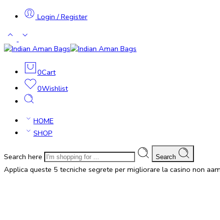
Login / Register
0
Cart
0
Wishlist
HOME
SHOP
Search here
Search
Applica queste 5 tecniche segrete per migliorare la casino non aam