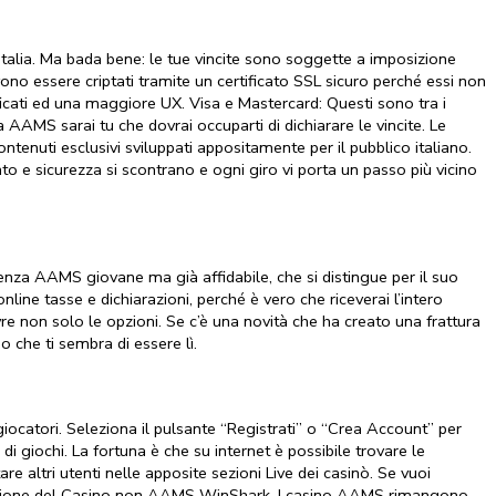
 Italia. Ma bada bene: le tue vincite sono soggette a imposizione
devono essere criptati tramite un certificato SSL sicuro perché essi non
cati ed una maggiore UX. Visa e Mastercard: Questi sono tra i
 AAMS sarai tu che dovrai occuparti di dichiarare le vincite. Le
tenuti esclusivi sviluppati appositamente per il pubblico italiano.
to e sicurezza si scontrano e ogni giro vi porta un passo più vicino
nza AAMS giovane ma già affidabile, che si distingue per il suo
nline tasse e dichiarazioni, perché è vero che riceverai l’intero
e non solo le opzioni. Se c’è una novità che ha creato una frattura
 che ti sembra di essere lì.
ocatori. Seleziona il pulsante “Registrati” o “Crea Account” per
i giochi. La fortuna è che su internet è possibile trovare le
are altri utenti nelle apposite sezioni Live dei casinò. Se vuoi
ecensione del Casino non AAMS WinShark. I casino AAMS rimangono