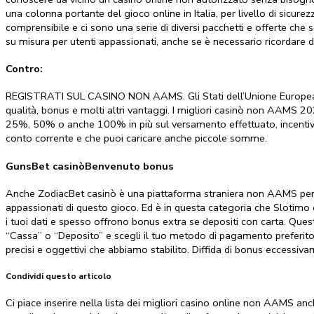
una colonna portante del gioco online in Italia, per livello di sicur
comprensibile e ci sono una serie di diversi pacchetti e offerte che s
su misura per utenti appassionati, anche se è necessario ricordare d
Contro:
REGISTRATI SUL CASINO NON AAMS. Gli Stati dell’Unione Europea han
qualità, bonus e molti altri vantaggi. I migliori casinò non AAMS 2
25%, 50% o anche 100% in più sul versamento effettuato, incentivando
conto corrente e che puoi caricare anche piccole somme.
GunsBet casinòBenvenuto bonus
Anche ZodiacBet casinò è una piattaforma straniera non AAMS per le 
appassionati di questo gioco. Ed è in questa categoria che Slotimo
i tuoi dati e spesso offrono bonus extra se depositi con carta. Quest
“Cassa” o “Deposito” e scegli il tuo metodo di pagamento preferito. 
precisi e oggettivi che abbiamo stabilito. Diffida di bonus eccessivame
Condividi questo articolo
Ci piace inserire nella lista dei migliori casino online non AAMS a