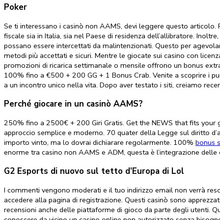
Poker
Se ti interessano i casinò non AAMS, devi leggere questo articolo. Pe
fiscale sia in Italia, sia nel Paese di residenza dell’allibratore. Ino
possano essere intercettati da malintenzionati. Questo per agevola
metodi più accettati e sicuri. Mentre le giocate sui casino con licen
promozioni di ricarica settimanale o mensile offrono un bonus extra 
100% fino a €500 + 200 GG + 1 Bonus Crab. Venite a scoprire i punti 
a un incontro unico nella vita. Dopo aver testato i siti, creiamo rec
Perché giocare in un casinò AAMS?
250% fino a 2500€ + 200 Giri Gratis. Get the NEWS that fits your g
approccio semplice e moderno. 70 quater della Legge sul diritto d’auto
importo vinto, ma lo dovrai dichiarare regolarmente. 100%
bonus 
enorme tra casino non AAMS e ADM, questa è l’integrazione delle crip
G2 Esports di nuovo sul tetto d’Europa di Lol
I commenti vengono moderati e il tuo indirizzo email non verrà reso
accedere alla pagina di registrazione. Questi casinò sono apprezzati 
recensioni anche delle piattaforme di gioco da parte degli utenti. Qui t
conoscere da vicino un casino online non autorizzato senza bisogn