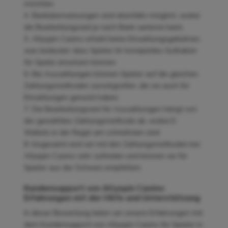
möchten.
4. Banküberweisungen sind ebenfalls möglich, wobei
die Bearbeitungszeit je nach Bank variieren kann.
5. Allyspin Casino erhebt keine Einzahlungsgebühren,
was bedeutet, dass Spieler ihr komplettes Guthaben
für Spiele einsetzen können.
6. Bei Auszahlungen können Spieler auf die gleichen
Zahlungsmethoden zurückgreifen, die sie auch für
Einzahlungen genutzt haben.
7. Die Bearbeitungszeit für Auszahlungen hängt von
der gewählten Zahlungsmethode ab, wobei E-
Wallets in der Regel am schnellsten sind.
8. Insgesamt sind wir mit den Zahlungsmethoden bei
Allyspin Casino sehr zufrieden und können sie für
Spieler aus der Schweiz empfehlen.
Kundensupport von Allyspin Casino:
Erfahrungen mit der Hilfe und Unterstützung
In dieser Bewertung teilen wir unsere Erfahrungen mit
dem Kundensupport von Allyspin Casino für Spieler in