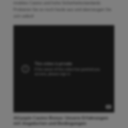
mobiles Casino und hohe Sicherheitsstandards.
Probieren Sie es noch heute aus und überzeugen Sie
sich selbst!
Allyspin Casino Bonus: Unsere Erfahrungen
mit Angeboten und Bedingungen