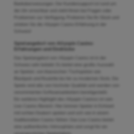
Banküberweisungen. Der Kundensupport ist rund um
die Uhr erreichbar und steht Ihnen bei Fragen oder
Problemen zur Verfügung. Probieren Sie Ihr Glück und
erleben Sie die Allyspin Casino Erfahrung in der
Schweiz!
Spielangebot von Allyspin Casino:
Erfahrungen und Eindrücke
Das Spielangebot von Allyspin Casino ist in der
Schweiz sehr beliebt. Es bietet eine große Auswahl
an Spielen, von klassischen Tischspielen wie
Blackjack und Roulette bis hin zu modernen Slots. Die
Spiele sind alle von höchster Qualität und werden von
renommierten Softwareanbietern bereitgestellt.
Ein weiteres Highlight des Allyspin Casinos ist sein
Live-Casino-Bereich. Hier können Spieler in Echtzeit
mit echten Dealern spielen und sich wie in einem
traditionellen Casino fühlen. Das Live-Casino bietet
eine authentische Atmosphäre und sorgt für ein
unvergessliches Spielerlebnis.