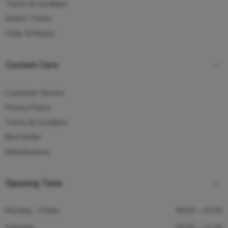
Terms & Condition
Search Terms
Order & Return
Custom Care
Customer Service
Privacy Policy
Terms & Condition
Best Seller
Manufactures
Opening Time
Monday – Friday
08:00 – 20:00
Saturday
09:00 – 21:00