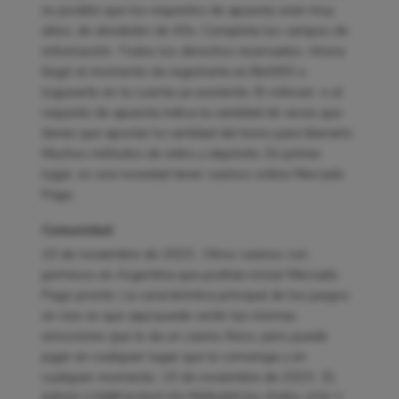
es posible que los requisitos de apuesta sean muy
altos, de alrededor de 40x. Completa los campos de
información. Todos los derechos reservados. Ahora
llegó el momento de registrarte en Bet365 o
loguearte en tu cuenta ya existente. El rollover, o el
requisito de apuesta indica la cantidad de veces que
tienes que apostar la cantidad del bono para liberarlo.
Muchos métodos de retiro y depósito. En primer
lugar, es una novedad tener casinos online Mercado
Pago.
Comunidad
10 de noviembre de 2023,. Otros casinos con
permisos en Argentina que podrían incluir Mercado
Pago pronto. La característica principal de los juegos
en vivo es que aquí puede sentir las mismas
emociones que le da un casino físico, pero puede
jugar en cualquier lugar que le convenga y en
cualquier momento. 10 de noviembre de 2023,. EL
JUEGO COMPULSIVO ES PERJUDICIAL PARA VOS Y