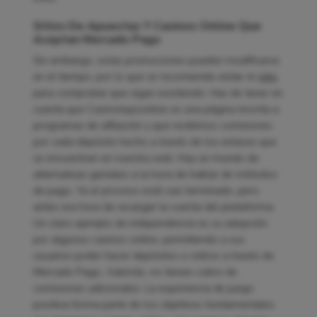
Sitios De Apuestas Y Casinos Online Que
Aceptan Mercado Pago
Sin embargo, estas promociones pueden modificarse
en el tiempo, por lo que se recomienda visitar el
sitio
para comprobar que sigan existiendo. Has de tener en
cuenta que Casinotopsonline es una página inscrita a
programas de afiliación y que recibimos comisiones
por cada depósito hecho a través de los enlaces que
se encuentran en nuestra web. Hay un mundo de
alternativas geniales a la hora de hablar de métodos
de pago. Ya el proceso está casi terminado, pero
antes era hora de recargar la cuenta del plataforma.
Un claro ejemplo de independencia es su adopción
por algunos casinos online, permitiendo a sus
usuarios poder hacer depósitos o retiros a través de
Mercado Pago. Además, no tienen cobro de
comisiones adicionales. La experiencia de juego
positiva forma parte de los objetivos fundamentales