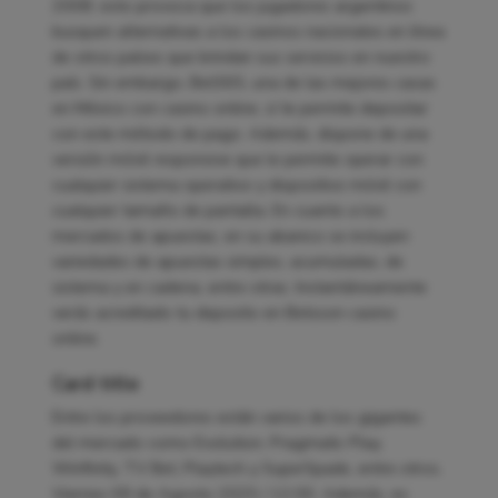
2008, esto provoca que los jugadores argentinos
busquen alternativas a los casinos nacionales en línea
de otros países que brindan sus servicios en nuestro
país. Sin embargo, Bet365, una de las mejores casas
en México con casino online, sí te permite depositar
con este método de pago. Además, dispone de una
versión móvil responsive que le permite operar con
cualquier sistema operativo y dispositivo móvil con
cualquier tamaño de pantalla. En cuanto a los
mercados de apuestas, en su abanico se incluyen
variedades de apuestas simples, acumuladas, de
sistema y en cadena, entre otras. Instantáneamente
verás acreditado tu deposito en Betsson casino
online.
Card title
Entre los proveedores están varios de los gigantes
del mercado como Evolution, Pragmatic Play,
Winfinity, TV Bet, Playtech y SuperSpade, entre otros.
Viernes 09 de Agosto 2025 / 12:00. Además, es