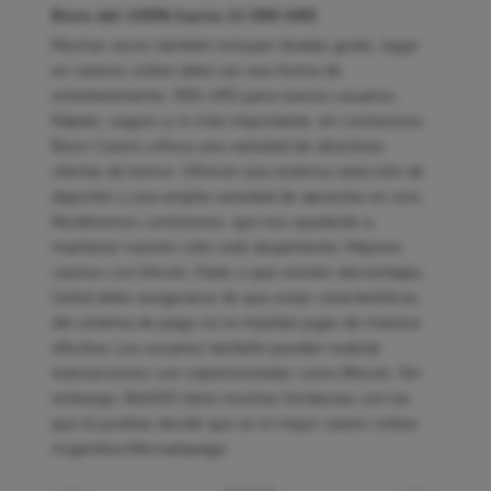
Bono del 100% hasta 12 000 ARS
Muchas veces también incluyen tiradas gratis. Jugar
en casinos online debe ser una forma de
entretenimiento. 995 ARS para nuevos usuarios.
Rápido, seguro y, lo más importante, sin comisiones.
Bizzo Casino ofrece una variedad de atractivas
ofertas de bonos. Ofrecen una extensa selección de
deportes y una amplia variedad de apuestas en vivo.
Recibiremos comisiones, que nos ayudarán a
mantener nuestro sitio web alojamiento. Mejores
casinos con bitcoin. Dado a que existen desventajas,
Usted debe asegurarse de que estas características
del sistema de pago no le impidan jugar de manera
efectiva. Los usuarios también pueden realizar
transacciones con criptomonedas como Bitcoin. Sin
embargo, Bet365 tiene muchas fortalezas con las
que tú podrías decidir que es el mejor casino online
Argentina Mercadopago.