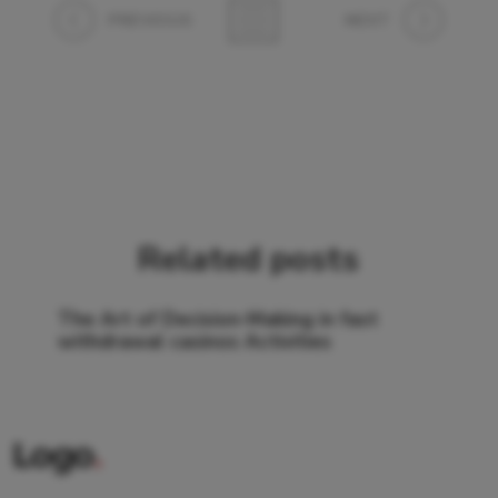
PREVIOUS
NEXT
Related posts
The Art of Decision-Making in fast
withdrawal casinos Activities