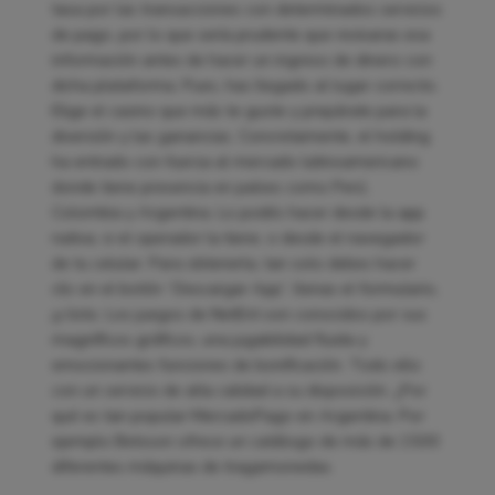
tasa por las transacciones con determinados servicios
de pago, por lo que sería prudente que revisaras esa
información antes de hacer un ingreso de dinero con
dicha plataforma. Pues, has llegado al lugar correcto.
Elige el casino que más te guste y prepárate para la
diversión y las ganancias. Concretamente, el holding
ha entrado con fuerza al mercado latinoamericano
donde tiene presencia en países como Perú,
Colombia y Argentina. Lo podés hacer desde la app
nativa, si el operador la tiene, o desde el navegador
de tu celular. Para obtenerla, tan solo debes hacer
clic en el botón “Descargar App”, llenas el formulario,
¡y listo. Los juegos de NetEnt son conocidos por sus
magníficos gráficos, una jugabilidad fluida y
emocionantes funciones de bonificación. Todo ello
con un servicio de alta calidad a su disposición. ¿Por
qué es tan popular MercadoPago en Argentina. Por
ejemplo Betsson ofrece un catálogo de más de 1500
diferentes máquinas de tragamonedas.