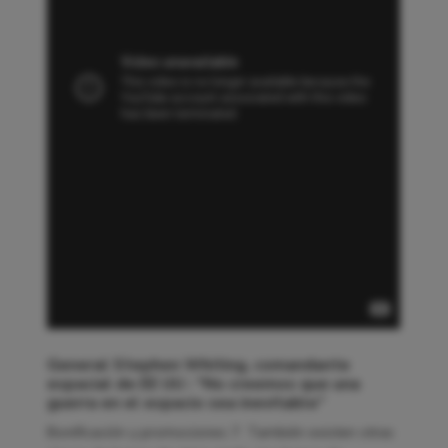
General Stephen Whiting, comandante
espacial de EE UU : “No creemos que una
guerra en el espacio sea inevitable”
Bonificación y promociones 7. También existen otras