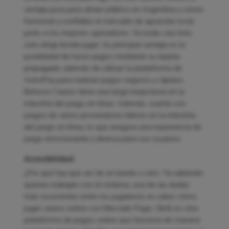
ventaja pura para atraer público en Argentina y volver
funcional y confiable el mercado de apuestas local
junto a los mejores operadores. Ya estás casi listo,
solo elegí donde jugar. Su principal ventaja es la
posibilidad de hacer pagos mediante su tarjeta
prepagada, además de utilizar la plataforma de
AstroPay para realizar pagos seguros y rápidos.
Betsson Casino tiene una larga trayectoria en la
industria del juego en línea. Además, cuenta con
juegos de varios proveedores líderes en la industria
del juego en línea, lo que asegura una experiencia de
juego emocionante y diversa para sus usuarios.
Accesibilidad
¿Por qué hay que ser de un bando u otro. Ya sabiendo
quienes trabajan con el sistema, una de las dudas
más recurrentes entre los jugadores es saber cómo
jugar casino online con Mercado Pago. Skrill es otra
plataforma de pagos online que funciona de manera