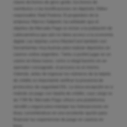
clases de bonos de giros gratis, los bonos de
reembolso o las bonificaciones sin depósito. Editor
responsable: Raúl Pedone. El propietario de la
empresa, Marcos Galperín, ha señalado que el
objetivo de Mercado Pago es incluir a la población de
Latinoamérica que aún no tiene acceso a la economía
digital. Las tarjetas como MasterCard también son
herramientas muy buenas para realizar depósitos en
casinos online argentino. Tanto si preferí jugar en un
casino en línea nuevo, como si elegí hacerlo en un
operador consagrado, el proceso es el mismo.
Además, antes de ingresar los números de la tarjeta
de crédito es importante verificar la presencia de
protocolos de seguridad SSL. La única excepción es si
realizás un pago con tarjeta de crédito, cuyo cargo es
de 7,99 %. Mercado Pago ofrece una plataforma
versátil y segura para manejar tus transacciones en
línea, convirtiéndose en una excelente opción para
financiar tus experiencias de juego en casinos en
línea.