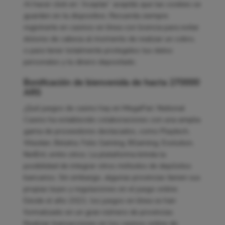
Al hacer click en “Aceptar” aceptás que las cookies se
guarden en tu dispositivo. Recuerda siempre
registrarte en casinos en línea con licencia para evitar
dolores de cabeza al momento de realizar un cobro,
o para tener totalmente protegidos tus datos
personales y tu dinero depositado.
Bonificación de bienvenida de hasta 270000
ARS
¿Qué juegos de casino hay en MegaPari. National
Casino ha establecido colaboraciones con una amplia
gama de proveedores destacados, como Playtech,
Wazdan, Belatra, Felix Gaming, BGaming, Evolution,
NetEnt, entre otros. La plataforma brinda la
posibilidad de integrar otros métodos de depósitos
bancarios. Sin embargo, algunas provincias tienen sus
propias leyes y regulaciones en el juego online.
Desde el año 2021, los juegos en línea se han
formalizado en un gran número de provincias.
Realizar transacciones en los casinos online de