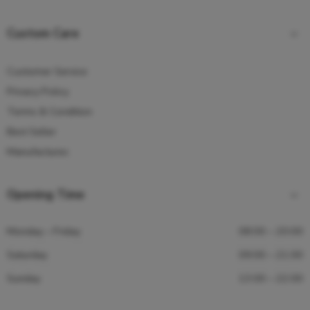
Custom Care
Customer Service
Privacy Policy
Terms & Condition
Best Seller
Manufactures
Opening Time
Monday – Friday
08:00 – 20:00
Saturday
09:00 – 21:00
Sunday
13:00 – 22:00