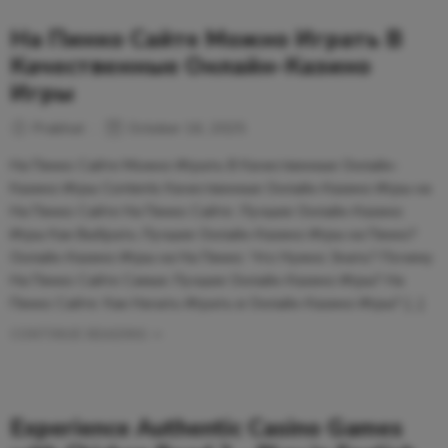
На Пинко Сайте Можно Играть В
Качественные Онлайн-Казино
Игры
Prabhat
October 16, 2025
На Пинко Сайте Можно Играть В Качественные Онлайн-
Казино Игры Contents Качественные Онлайн-Казино Игры на
На Пинко Сайте На Пинко Сайте: Лучшие Онлайн-Казино
Игры Как Выбрать Лучшие Онлайн-Казино Игры на Пинко?
Онлайн-Казино Игры на На Пинко: Что Нужно Знать? Почему
На Пинко Сайте Самые Лучшие Онлайн-Казино Игры? На
Пинко Сайте: Как Начать Играть в Онлайн-Казино Игры? […]
CONTINUE READING ➞
Experience Authentic Casino Games