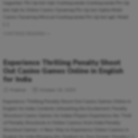
Uygunları: Pin-Up bet Apk Azərbaycanda Azərbaycanda Pin-Up
bet Apk ilə Online Casino Oynamaq Pin-Up bet Apkla Mobil
Casino Oynamaq Mövcud Azərbaycanda Pin-Up bet apk: Mobil
[…]
CONTINUE READING ➞
Experience Thrilling Penalty Shoot
Out Casino Games Online in English
for India
Prabhat
October 16, 2025
Experience Thrilling Penalty Shoot Out Casino Games Online in
English for India Contents Unleashing the Excitement: Penalty
Shootout Casino Games for Indian Players Experience the Thrill
of Penalty Shootouts in Online Casinos from India Penalty
Shootout Games: A New Way to Experience Online Casinos in
English for India Bringing the Stadium to Your Screen: Penalty […]