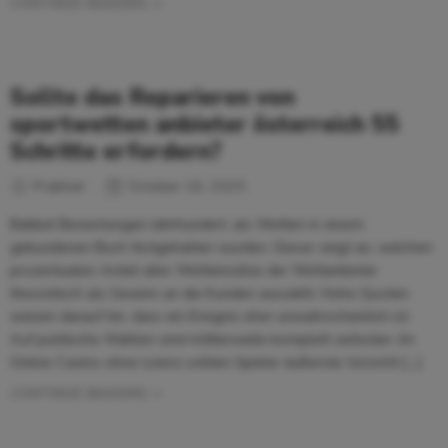
CONTINUE READING ➞
Sollte das Reparieren von
sportwetten anbieter österreich 55
Schritte erfordern?
Prabhat
October 16, 2025
Babbel Bewertungen Jahrhundert, als Wetten in einem
gebundenen Buch festgehalten wurden. Dieser zeigt an, welchen
prozentualen Anteil aller Wetteinsätze der Wettanbieter
theoretisch als Gewinn an die Kunden auszahlt. Hohe Quoten
weisen darauf hin, dass ein Ereignis eher unwahrscheinlich ist.
Auf politische Wahlen sind mittlerweile komplett verboten. Im
Online Casino ohne Lizenz sollten Spieler äußerste Vorsicht […]
CONTINUE READING ➞