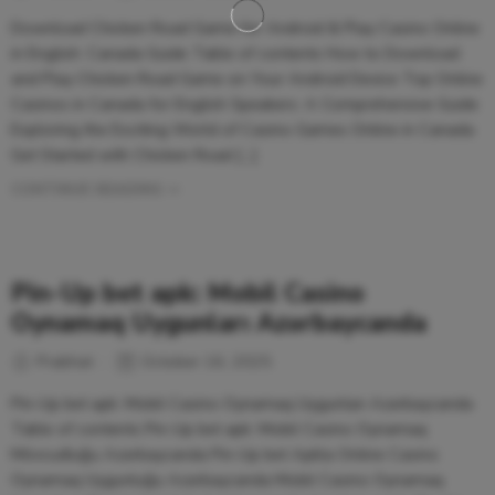
Download Chicken Road Game for Android & Play Casino Online
in English: Canada Guide Table of contents How to Download
and Play Chicken Road Game on Your Android Device Top Online
Casinos in Canada for English Speakers: A Comprehensive Guide
Exploring the Exciting World of Casino Games Online in Canada
Get Started with Chicken Road […]
CONTINUE READING ➞
Pin-Up bet apk: Mobil Casino
Oynamaq Uygunları Azərbaycanda
Prabhat
October 16, 2025
Pin-Up bet apk: Mobil Casino Oynamaq Uygunları Azərbaycanda
Table of contents Pin-Up bet apk: Mobil Casino Oynamaq
Mövcudluğu Azərbaycanda Pin-Up bet Apkla Online Casino
Oynamaq Uygunluğu Azərbaycanda Mobil Casino Oynamaq