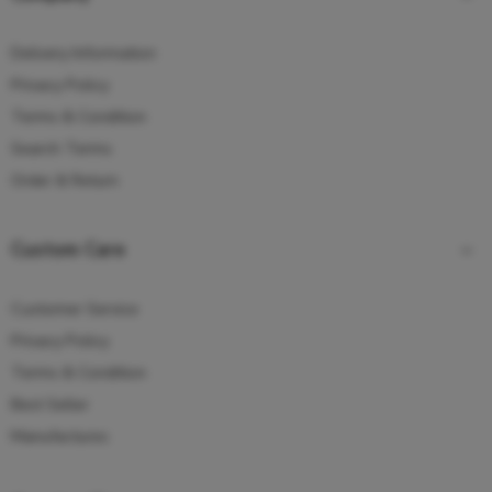
Delivery Information
Privacy Policy
Terms & Condition
Search Terms
Order & Return
Custom Care
Customer Service
Privacy Policy
Terms & Condition
Best Seller
Manufactures