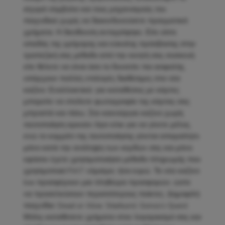
ισχυρά σύμβολα και τους μηχανισμούς του
παιχνιδιού χωρίς να διακινδυνεύσετε πραγματικά
χρήματα. Η διεύθυνση αντιγράφηκε. Είτε είστε
οπαδός της γρήγορης και εύκολης πρόσβασης στην
τραπεζική σας μέθοδο από την κινητή σας συσκευή
είτε θέλετε να είναι όσο το δυνατόν πιο ασφαλής,
υπάρχουν πολλές επιλογές διαθέσιμες στα νέα
καζίνο. Εναλλακτικά, για καταθέσεις με κάρτες
μπορείτε να στείλετε φωτογραφία της κάρτας σας
μπροστά και πίσω. Στα καινούργια καζινο χωρίς
ταυτοποίηση αρκούν λίγα κλικ για να γίνετε μέλος,
ενώ το κομμάτι της ταυτοποίησης γίνεται απαραίτητο
μόνο κατά την ανάληψη των κερδών σας και μόνο
εφόσον έχετε χρησιμοποιήσει μέθοδο πληρωμής που
χρησιμοποιεί FIAT νόμισμα, ήτοι ευρώ. Τα νέα καζίνο
live προσφέρουν μια πληθώρα προσφορών, ώστε
να προσελκύσουν περισσότερους παίκτες. Δημοφιλή
παιχνίδια: Dead or Alive, Starburst, Gonzo’s Quest.
Μόλις καταθέσετε χρήματα στον λογαριασμό σας και