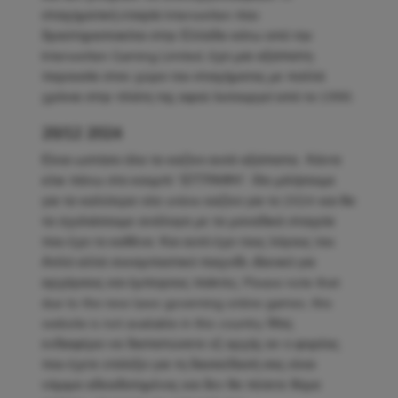
στοιχηματική εταιρία Interwetten που
δραστηριοποιείται στην Ελλάδα κάτω από την
Interwetten Gaming Limited, έχει μια αξιόπιστη
παρουσία στον χώρο του στοιχήματος με πολλά
χρόνια στην πλάτη της αφού λειτουργεί από το 1990.
20/12 2024
Είναι ωστόσο όλα τα καζίνο αυτά αξιόπιστα;. Κάντε
κλικ πάνω στο κουμπί “ΕΓΓΡΑΦΗ”. Θα μιλήσουμε
για τα καλύτερα νέα online καζίνο για το 2024 και θα
τα σχολιάσουμε ανάλογα με τα μοναδικά στοιχεία
που έχει το καθένα. Και αυτό έχει τους λόγους του.
Απλό αλλά συναρπαστικό παιχνίδι, ιδανικό για
αρχάριους και έμπειρους παίκτες. Please note that
due to the new laws governing online games, this
website is not available in this country. Μας
ενδιαφέρει να διαπιστώσετε εξ αρχής αν ο φορέας
που έχετε επιλέξει για τη διασκέδασή σας είναι
νόμιμα αδειοδοτημένος και δεν θα πέσετε θύμα