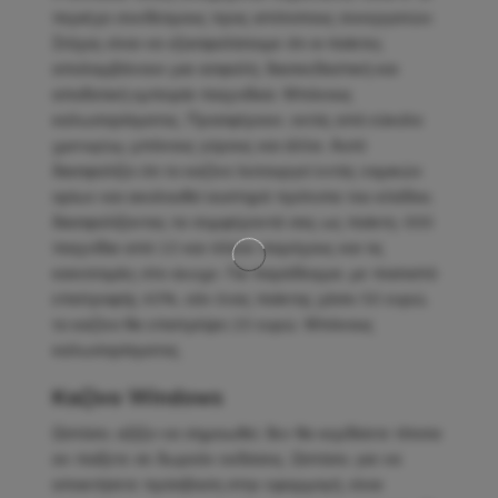
περιέχει συνδέσμους προς ιστότοπους συνεργατών.
Στόχος είναι να εξασφαλίσουμε ότι οι παίκτες
απολαμβάνουν μια ασφαλή, διασκεδαστική και
αποδοτική εμπειρία παιχνιδιού. Μπόνους
καλωσορίσματος. Προσφέρουν, εκτός από εύκολο
gameplay, μπόνους γύρους και άλλα. Αυτό
διασφαλίζει ότι το καζίνο λειτουργεί εντός νομικών
ορίων και ακολουθεί αυστηρά πρότυπα του κλάδου,
διασφαλίζοντας τα συμφέροντά σας ως παίκτη. 000
παιχνίδια από 10 και πλέον παρόχους και τις
καινοτομίες στο design. Για παράδειγμα, με ποσοστό
επιστροφής 40%, εάν ένας παίκτης χάσει 50 ευρώ,
το καζίνο θα επιστρέψει 20 ευρώ. Μπόνους
καλωσορίσματος.
Καζίνο Windows
Ωστόσο, αξίζει να σημειωθεί, δεν θα κερδίσετε τίποτα
αν παίξετε σε δωρεάν εκδόσεις. Ωστόσο, για να
αποκτήσετε πρόσβαση στην εφαρμογή, είναι