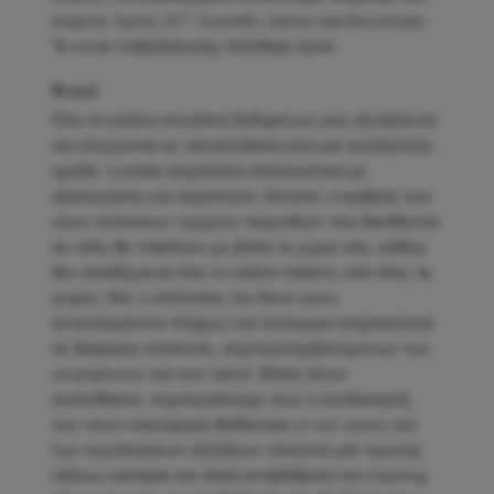
Inspired, Synot, IGT, Scientific Games και Novomatic.
Το email επιβεβαίωσης στάλθηκε ξανά.
Brasil
Όλα τα καζίνο στη βάση δεδομένων μας εξετάζονται
και ελέγχονται σε τακτική βάση από μια ανεξάρτητη
ομάδα, η οποία ασχολείται αποκλειστικά με
αξιολογήσεις και παράπονα. Ωστόσο, ο αριθμός των
νέων ιστότοπων τυχερών παιχνιδιών που διατίθενται
σε εσάς θα ποικίλουν με βάση τη χώρα σας, καθώς
δεν αποδέχονται όλα τα καζίνο παίκτες από όλες τις
χώρες. Ναι, ο ιστότοπος του NineCasino
ανταποκρίνεται πλήρως και λειτουργεί απρόσκοπτα
σε διάφορες συσκευές, συμπεριλαμβανομένων των
smartphones και των tablet. Βάσει όσων
αναλύθηκαν, συμπεραίνουμε πως ο συνδυασμός
των νέων καινούργια διαδικτυακ;vn live casino και
των τεχνολογικών εξελίξεων αποτελεί μία πρώτης
τάξεως ευκαιρία για ολική αναβάθμιση του iGaming